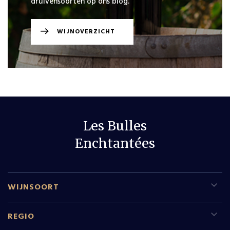
druivensoorten op ons blog.
VERDER
WINKELEN
WIJNOVERZICHT
Les Bulles
Enchtantées
WIJNSOORT
Rode wijn
REGIO