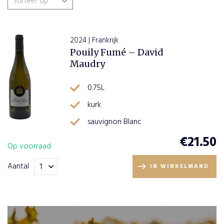
Wijnsoort
2024 | Frankrijk
Pouily Fumé – David
Wijnhuizen
Maudry
0.75L
Wijn en Spijs
kurk
Landen
sauvignon Blanc
€
21.50
Op voorraad
Frankrijk
(1)
Regio
Aantal
IN WINKELMAND
Loire
(1)