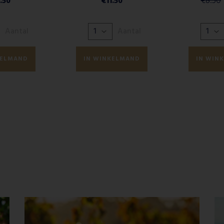
€
8.50
1.50
€
11.50
Aantal
Aantal
KELMAND
IN WINKELMAND
IN WIN