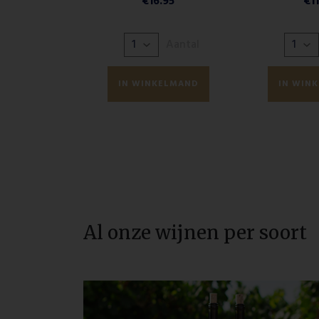
€
16.95
€
1
Aantal
IN WINKELMAND
IN WIN
Al onze wijnen per soort