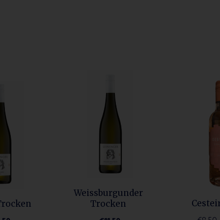
PLAATS BESTELLING
VERDER
WINKELEN
Weissburgunder
Cestei
Trocken
Trocken