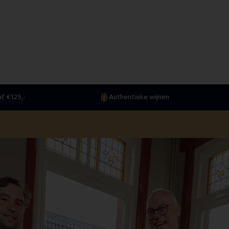
f €125,-
Authentieke wijnen