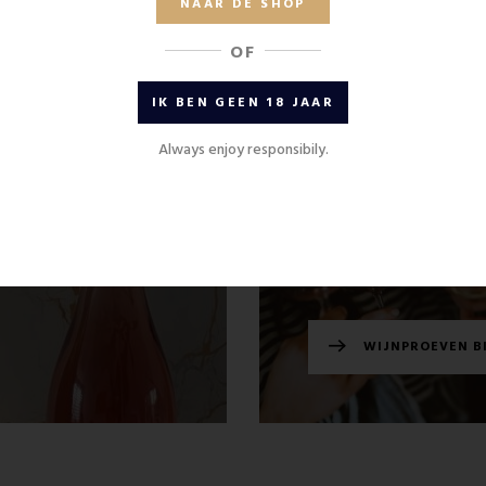
NAAR DE SHOP
OF
IK BEN GEEN 18 JAAR
Always enjoy responsibily.
ONZE NIEUWE A
WIJNPROEVEN BI