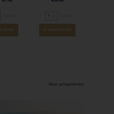
€
7.95
€
30.00
Aantal
Aantal
KELMAND
IN WINKELMAND
Meer gelegenheden