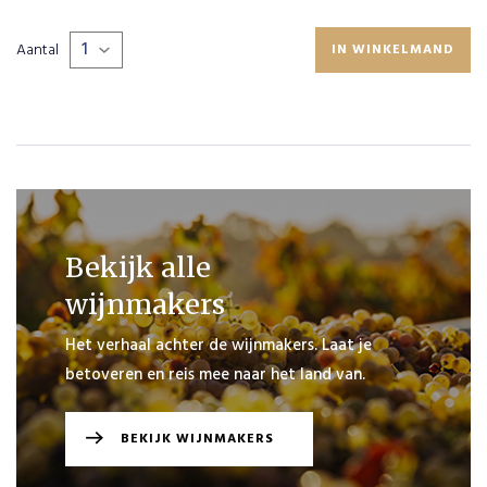
Aantal
IN WINKELMAND
PLAATS
BESTELLING
VERDER
WINKELEN
Bekijk alle
wijnmakers
Het verhaal achter de wijnmakers. Laat je
betoveren en reis mee naar het land van.
BEKIJK WIJNMAKERS