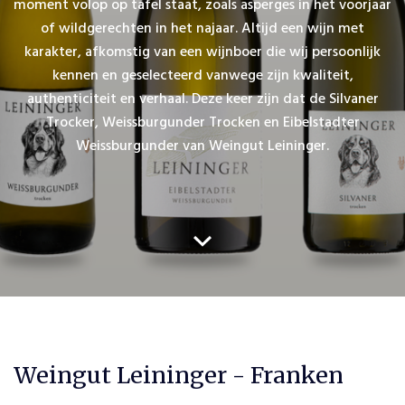
moment volop op tafel staat, zoals asperges in het voorjaar
of wildgerechten in het najaar. Altijd een wijn met
karakter, afkomstig van een wijnboer die wij persoonlijk
kennen en geselecteerd vanwege zijn kwaliteit,
authenticiteit en verhaal. Deze keer zijn dat de Silvaner
Trocker, Weissburgunder Trocken en Eibelstadter
Weissburgunder van Weingut Leininger.
Weingut Leininger - Franken