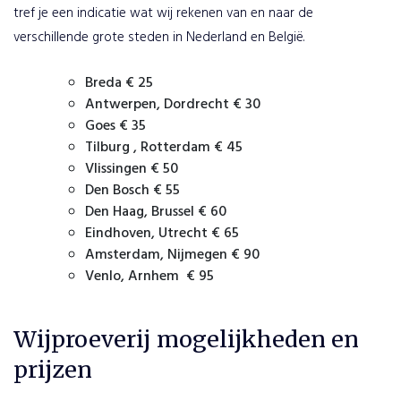
tref je een indicatie wat wij rekenen van en naar de
verschillende grote steden in Nederland en België.
Breda € 25
Antwerpen, Dordrecht € 30
Goes € 35
Tilburg , Rotterdam € 45
Vlissingen € 50
Den Bosch € 55
Den Haag, Brussel € 60
Eindhoven, Utrecht € 65
PLAATS
Amsterdam, Nijmegen € 90
BESTELLING
Venlo, Arnhem € 95
VERDER
Wijproeverij mogelijkheden en
WINKELEN
prijzen