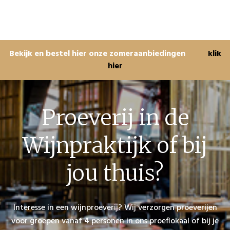
Bekijk en bestel hier onze zomeraanbiedingen
klik
hier
Proeverij in de
Wijnpraktijk of bij
jou thuis?
Interesse in een wijnproeverij? Wij verzorgen proeverijen
voor groepen vanaf 4 personen in ons proeflokaal of bij je