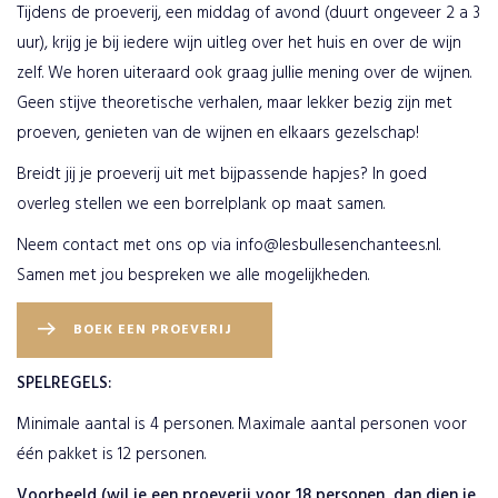
Tijdens de proeverij, een middag of avond (duurt ongeveer 2 a 3
uur), krijg je bij iedere wijn uitleg over het huis en over de wijn
zelf. We horen uiteraard ook graag jullie mening over de wijnen.
Geen stijve theoretische verhalen, maar lekker bezig zijn met
proeven, genieten van de wijnen en elkaars gezelschap!
Breidt jij je proeverij uit met bijpassende hapjes? In goed
overleg stellen we een borrelplank op maat samen.
Neem contact met ons op via
info@lesbullesenchantees.nl
.
Samen met jou bespreken we alle mogelijkheden.
BOEK EEN PROEVERIJ
SPELREGELS:
Minimale aantal is 4 personen. Maximale aantal personen voor
één pakket is 12 personen.
Voorbeeld (wil je een proeverij voor 18 personen, dan dien je