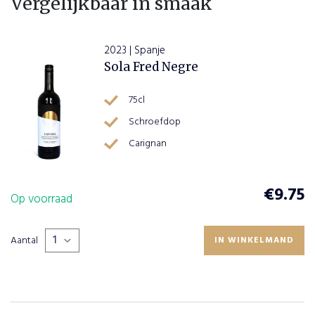
Vergelijkbaar in smaak
2023 | Spanje
Sola Fred Negre
75cl
Schroefdop
Carignan
€
9.75
Op voorraad
Aantal
IN WINKELMAND
PLAATS