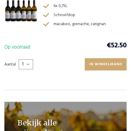
6x 0,75L
Schroefdop
macabeo, grenache, carignan
€
52.50
Op voorraad
Aantal
IN WINKELMAND
PLAATS
BESTELLING
Bekijk alle
VERDER