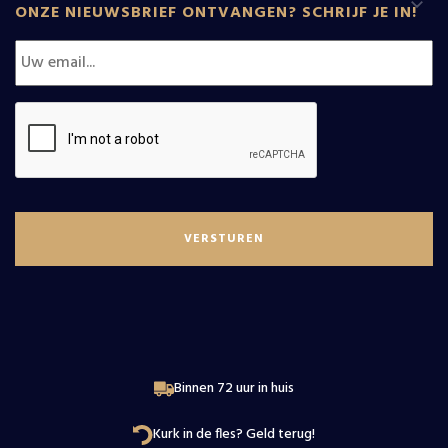
ONZE NIEUWSBRIEF ONTVANGEN? SCHRIJF JE IN!
Dessertwijn
Wijnen
Rhone
Rose
Relatiegeschenken
D.O. Monstant
Alle wijnen
Wijnmakers
Douro
Nieuws
Elzas
Over
Beaujolais
Wijnproeverij
Loire
Contact
Binnen 72 uur in huis
Kurk in de fles? Geld terug!