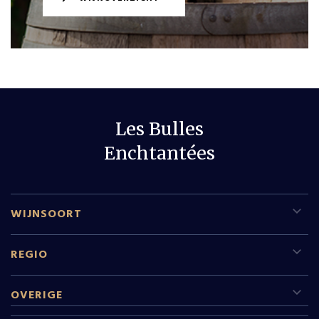
Les Bulles
Enchtantées
WIJNSOORT
Rode wijn
REGIO
Witte wijn
Sud Pfalz
OVERIGE
Mousserende wijn
Leeftijdscheck
Champagne