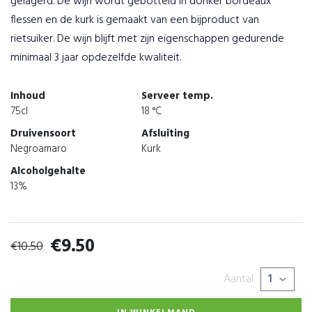
gelagerd. De wijn wordt gebotteld in donker bordeaux
flessen en de kurk is gemaakt van een bijproduct van
rietsuiker. De wijn blijft met zijn eigenschappen gedurende
minimaal 3 jaar opdezelfde kwaliteit.
Inhoud
Serveer temp.
75cl
18 °C
Druivensoort
Afsluiting
Negroamaro
Kurk
Alcoholgehalte
13%
€
9.50
€
10.50
Aantal