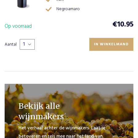
Negroamaro
€
10.95
Op voorraad
PLAATS
BESTELLING
Aantal
IN WINKELMAND
VERDER
WINKELEN
Bekijk alle
wijnmakers
Het verhaal achter de wijnmakers. Laat je
betoveren en reis mee naar het land van.