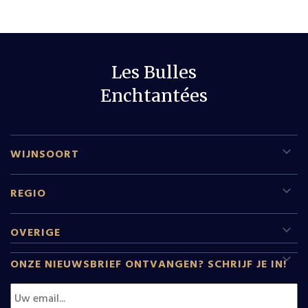
Les Bulles
Enchtantées
WIJNSOORT
Rode wijn
REGIO
Witte wijn
Sud Pfalz
OVERIGE
Mousserende wijn
Leeftijdscheck
Champagne
ONZE NIEUWSBRIEF ONTVANGEN? SCHRIJF JE IN!
Dessertwijn
Wijnen
Rhone
Rose
Relatiegeschenken
D.O. Monstant