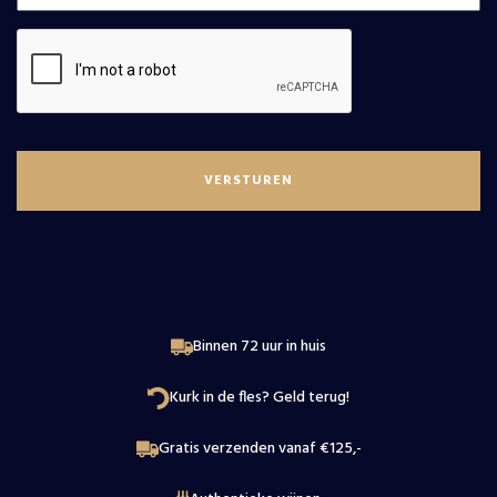
Alle wijnen
Wijnmakers
Douro
Nieuws
Elzas
Over
Beaujolais
Wijnproeverij
Loire
Contact
Binnen 72 uur in huis
Kurk in de fles? Geld terug!
Gratis verzenden vanaf €125,-