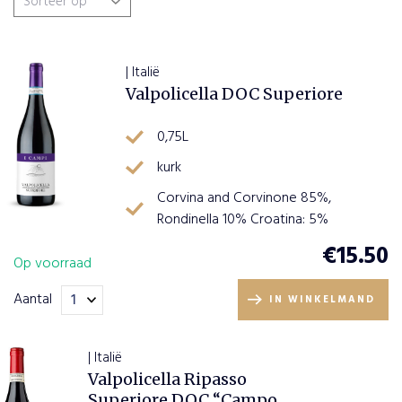
Wijnsoort
| Italië
Valpolicella DOC Superiore
Rode wijn
(3)
Wijnhuizen
0,75L
Witte wijn
(1)
I Campi
(4)
Wijn en Spijs
kurk
Corvina and Corvinone 85%,
Kip
(1)
Landen
Rondinella 10% Croatina: 5%
Risotto
(1)
€
15.50
Op voorraad
Italië
(4)
Regio
Stoofvlees
(1)
Aantal
IN WINKELMAND
Wild
(1)
Valpoliciella
(4)
wit vis
(1)
Veneto
(1)
| Italië
Valpolicella Ripasso
Superiore DOC “Campo