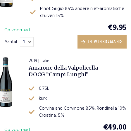
Pinot Grigio 85% andere niet-aromatische
druiven 15%
€
9.95
Op voorraad
Aantal
IN WINKELMAND
2019 | Italië
Amarone della Valpolicella
DOCG “Campi Lunghi”
0,75L
kurk
Corvina and Corvinone 85%, Rondinella 10%
Croatina: 5%
€
49.00
Op voorraad