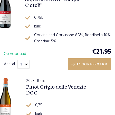
Ciotoli”
0,75L
kurk
Corvina and Corvinone 85%, Rondinella 10%
Croatina: 5%
€
21.95
Op voorraad
Aantal
IN WINKELMAND
2023 | Italië
Pinot Grigio delle Venezie
DOC
0,75
kurk