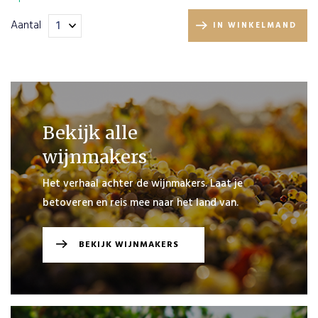
PLAATS
Aantal
IN WINKELMAND
BESTELLING
VERDER
WINKELEN
Bekijk alle
wijnmakers
Het verhaal achter de wijnmakers. Laat je
betoveren en reis mee naar het land van.
BEKIJK WIJNMAKERS