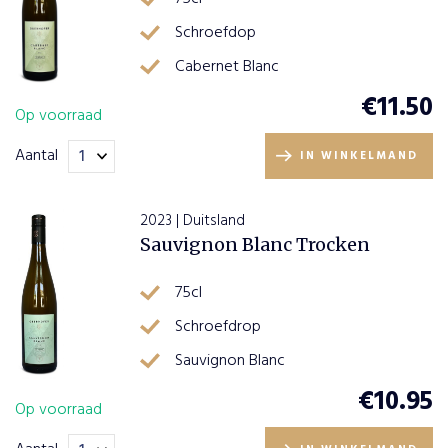
Lamsvlees
(13)
Puglia - Salento
(11)
Apatsagi Pannonhalma
(6)
Hongarije
(6)
Schroefdop
Kaasplankje
(11)
Verona
(9)
Domaine Joseph Moellinger
(6)
Cabernet Blanc
Nederland
(6)
Asperges
(10)
Rhone
(7)
€
11.50
Op voorraad
Gebakken vis
(10)
Veneto
(7)
Aantal
IN WINKELMAND
Champagne Cullier
(5)
Pannonhalma
(5)
2023 | Duitsland
Elzas
(4)
Sauvignon Blanc Trocken
75cl
Schroefdrop
Sauvignon Blanc
€
10.95
Op voorraad