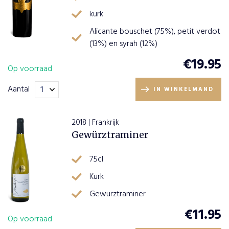
kurk
Alicante bouschet (75%), petit verdot
(13%) en syrah (12%)
€
19.95
Op voorraad
Aantal
IN WINKELMAND
2018 | Frankrijk
Gewürztraminer
75cl
Kurk
Gewurztraminer
€
11.95
Op voorraad