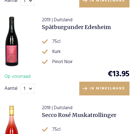
Aantal
IN WINKELMAND
2019 | Duitsland
Spätburgunder Edesheim
75cl
Kurk
Pinot Noir
€
13.95
Op voorraad
Aantal
IN WINKELMAND
2018 | Duitsland
Secco Rosé Muskatrollinger
75cl