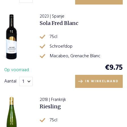
2023 | Spanje
Sola Fred Blanc
75cl
Schroefdop
Macabeo, Grenache Blanc
€
9.75
Op voorraad
Aantal
IN WINKELMAND
2018 | Frankrijk
Riesling
75cl