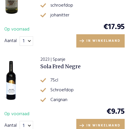
schroefdop
johanitter
€
17.95
Op voorraad
Aantal
IN WINKELMAND
2023 | Spanje
Sola Fred Negre
75cl
Schroefdop
Carignan
€
9.75
Op voorraad
Aantal
IN WINKELMAND