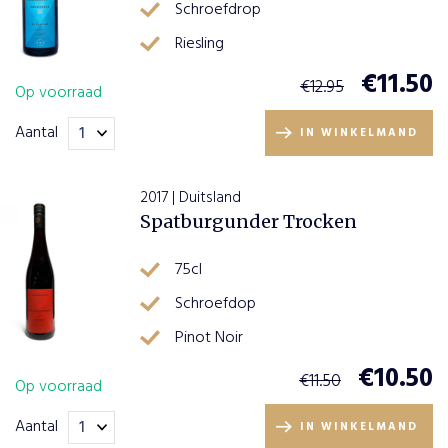
Schroefdrop
Riesling
€
11.50
€
12.95
Op voorraad
Aantal
IN WINKELMAND
2017 | Duitsland
Spatburgunder Trocken
75cl
Schroefdop
Pinot Noir
€
10.50
€
11.50
Op voorraad
Aantal
IN WINKELMAND