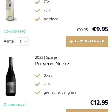
75cl
kurk
Verdeca
€
9.95
€
10.95
Op voorraad
Aantal
IN WINKELMAND
2022 | Spanje
Pinyeres Negre
0.75L
kurk
grenache, carignan
€
12.95
Op voorraad