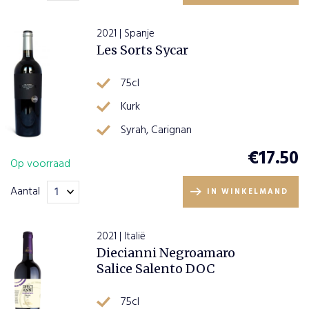
2021 | Spanje
Les Sorts Sycar
75cl
Kurk
Syrah, Carignan
€
17.50
Op voorraad
Aantal
IN WINKELMAND
2021 | Italië
Diecianni Negroamaro
Salice Salento DOC
75cl