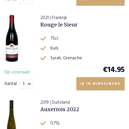
2021 | Frankrijk
Rouge le Sieur
75cl
Kurk
Syrah, Grenache
€
14.95
Op voorraad
Aantal
IN WINKELMAND
2019 | Duitsland
Auxerrois 2022
0.75L