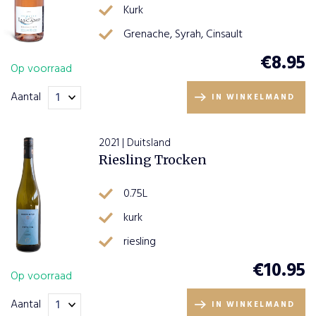
Kurk
Grenache, Syrah, Cinsault
€
8.95
Op voorraad
Aantal
IN WINKELMAND
2021 | Duitsland
Riesling Trocken
0.75L
kurk
riesling
€
10.95
Op voorraad
Aantal
IN WINKELMAND