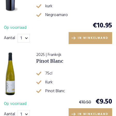
kurk
Negroamaro
€
10.95
Op voorraad
Aantal
IN WINKELMAND
2025 | Frankrijk
Pinot Blanc
75cl
Kurk
Pinot Blanc
€
9.50
€
10.50
Op voorraad
Aantal
IN WINKELMAND