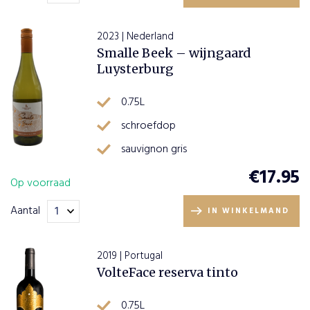
2023 | Nederland
Smalle Beek – wijngaard
Luysterburg
0.75L
schroefdop
sauvignon gris
€
17.95
Op voorraad
Aantal
IN WINKELMAND
2019 | Portugal
VolteFace reserva tinto
0.75L