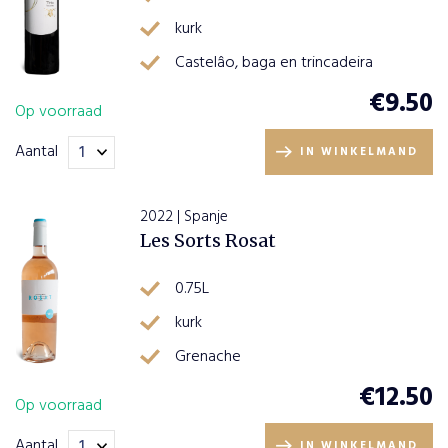
PLAATS
BESTELLING
kurk
Castelâo, baga en trincadeira
VERDER
€
9.50
WINKELEN
Op voorraad
Aantal
IN WINKELMAND
2022 | Spanje
Les Sorts Rosat
0.75L
kurk
Grenache
€
12.50
Op voorraad
Aantal
IN WINKELMAND