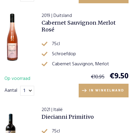
2019 | Duitsland
Cabernet Sauvignon Merlot
Rosé
75cl
Schroefdop
Cabernet Sauvignon, Merlot
€
9.50
€
10.95
Op voorraad
Aantal
IN WINKELMAND
2021 | Italië
Diecianni Primitivo
75cl