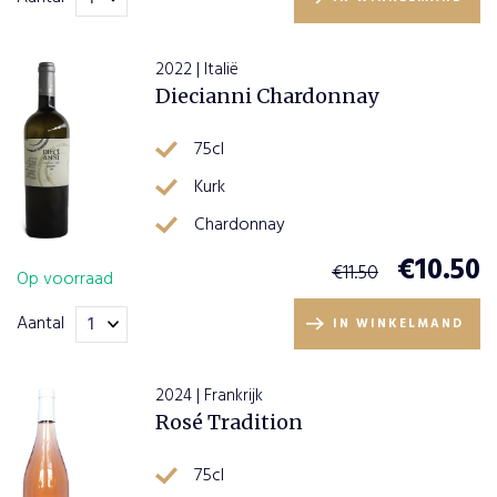
2022 | Italië
Diecianni Chardonnay
75cl
Kurk
Chardonnay
€
10.50
€
11.50
Op voorraad
Aantal
IN WINKELMAND
2024 | Frankrijk
Rosé Tradition
75cl