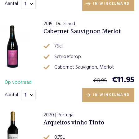
Aantal
IN WINKELMAND
2015 | Duitsland
Cabernet Sauvignon Merlot
75cl
Schroefdrop
Cabernet Sauvignon, Merlot
€
11.95
€
13.95
Op voorraad
Aantal
IN WINKELMAND
2020 | Portugal
Arqueiros vinho Tinto
0.75L