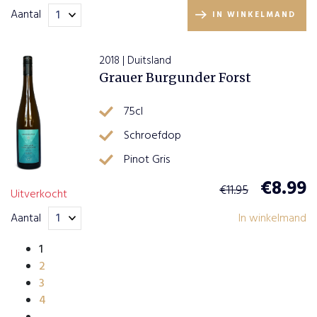
Aantal
IN WINKELMAND
2018 | Duitsland
Grauer Burgunder Forst
75cl
Schroefdop
Pinot Gris
€
8.99
€
11.95
Uitverkocht
Aantal
In winkelmand
1
2
3
4