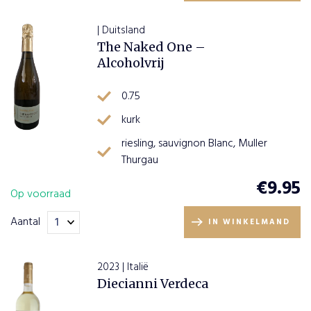
| Duitsland
The Naked One –
Alcoholvrij
0.75
kurk
riesling, sauvignon Blanc, Muller
Thurgau
€
9.95
Op voorraad
Aantal
IN WINKELMAND
2023 | Italië
Diecianni Verdeca