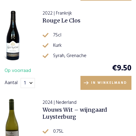
2022 | Frankrijk
Rouge Le Clos
75cl
Kurk
Syrah, Grenache
€
9.50
Op voorraad
Aantal
IN WINKELMAND
2024 | Nederland
Wouws Wit – wijngaard
Luysterburg
0.75L