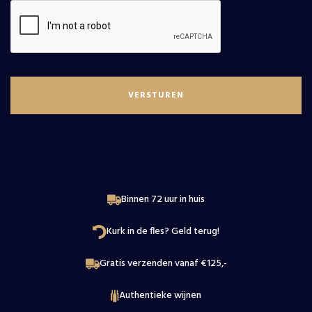
Douro
Nieuws
Elzas
Over
Beaujolais
Wijnproeverij
Loire
Contact
Binnen 72 uur in huis
Kurk in de fles? Geld terug!
Gratis verzenden vanaf €125,-
Authentieke wijnen