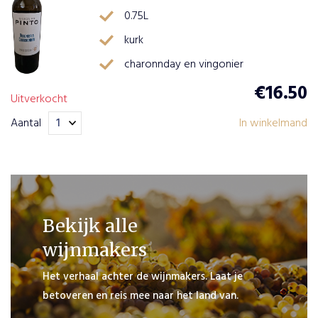
0.75L
kurk
charonnday en vingonier
€
16.50
Uitverkocht
Aantal
In winkelmand
Bekijk alle
wijnmakers
Het verhaal achter de wijnmakers. Laat je
betoveren en reis mee naar het land van.