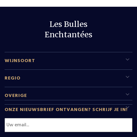
Les Bulles
Enchtantées
WIJNSOORT
Rode wijn
REGIO
Witte wijn
Sud Pfalz
OVERIGE
Mousserende wijn
Leeftijdscheck
Champagne
ONZE NIEUWSBRIEF ONTVANGEN? SCHRIJF JE IN!
Dessertwijn
Wijnen
Rhone
Rose
Relatiegeschenken
D.O. Monstant
Alle wijnen
Wijnmakers