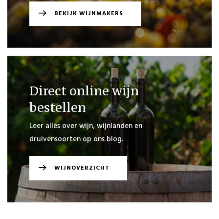
BEKIJK WIJNMAKERS
PLAATS
BESTELLING
VERDER
Direct online wijn
WINKELEN
bestellen
Leer alles over wijn, wijnlanden en
druivensoorten op ons blog.
WIJNOVERZICHT