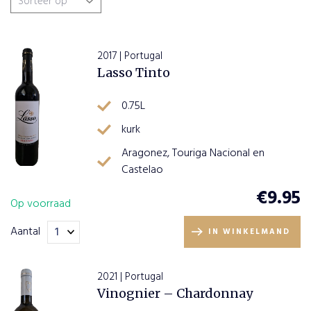
Wijnsoort
2017 | Portugal
Lasso Tinto
Rode wijn
(1)
Wijnhuizen
0.75L
Quinta do Pinto
(1)
Wijn en Spijs
kurk
Aragonez, Touriga Nacional en
Kalfsvlees
(1)
Landen
Castelao
Lamsvlees
(1)
€
9.95
Op voorraad
Portugal
(1)
Regio
Lichte vleesgerechten
(1)
Aantal
IN WINKELMAND
varkensvlees
(1)
Lisboa
(1)
2021 | Portugal
Vinognier – Chardonnay