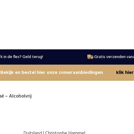
k in de fles? Geld terug!
Gratis verzenden vana
Bekijk en bestel hier onze zomeraanbiedingen
klik hier
é – Alcoholvrij
Duitsland | Christophe Hammel