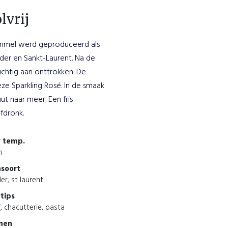
lvrij
ammel werd geproduceerd als
er en Sankt-Laurent. Na de
zichtig aan onttrokken. De
ze Sparkling Rosé. In de smaak
t naar meer. Een fris
fdronk.
r temp.
n
nsoort
er, st laurent
tips
f, chacutterie, pasta
enen