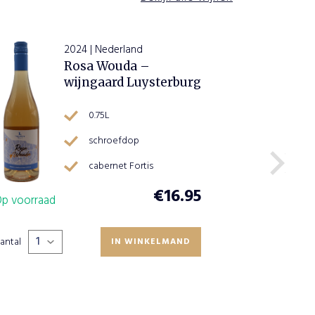
2024 | Nederland
Rosa Wouda –
wijngaard Luysterburg
0.75L
schroefdop
cabernet Fortis
€
16.95
Op voorra
p voorraad
Aantal
antal
IN WINKELMAND