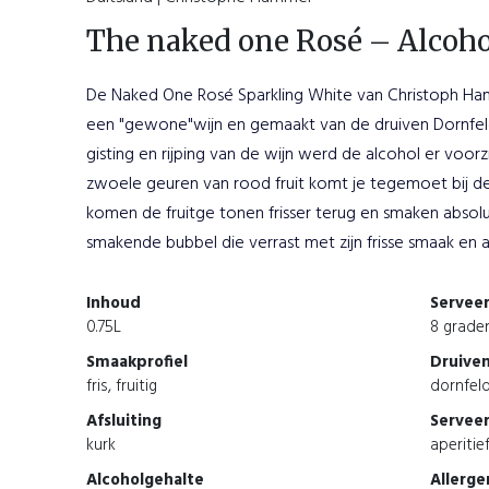
The naked one Rosé – Alcoho
De Naked One Rosé Sparkling White van Christoph H
een "gewone"wijn en gemaakt van de druiven Dornfeld
gisting en rijping van de wijn werd de alcohol er voor
zwoele geuren van rood fruit komt je tegemoet bij de
komen de fruitge tonen frisser terug en smaken absoluu
smakende bubbel die verrast met zijn frisse smaak en a
Inhoud
Servee
0.75L
8 grade
Smaakprofiel
Druive
fris, fruitig
dornfeld
Afsluiting
Serveer
kurk
aperitie
Alcoholgehalte
Allerg