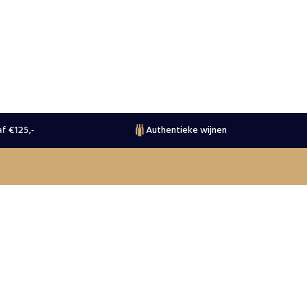
f €125,-
Authentieke wijnen