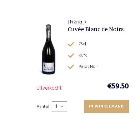
| Frankrijk
Cuvée Blanc de Noirs
75cl
Kurk
ault
Pinot Noir
.95
€
59.50
Uitverkocht
Aantal
ND
IN WINKELMAND