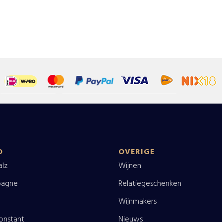
O
OVERIGE
alz
Wijnen
agne
Relatiegeschenken
Wijnmakers
onstant
Nieuws