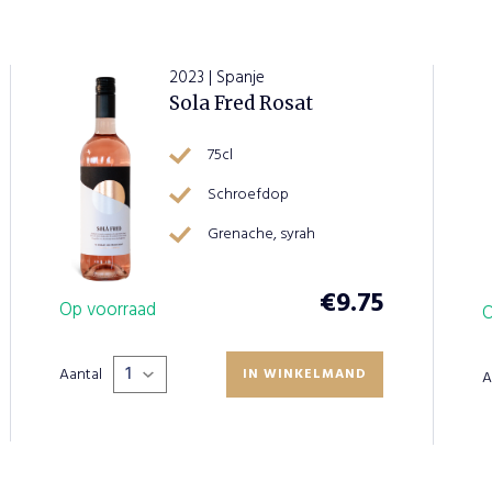
2023 | Spanje
Sola Fred Rosat
75cl
Schroefdop
Grenache, syrah
PLAATS BESTELLING
VERDER
€
9.75
WINKELEN
Op voorraad
O
Aantal
IN WINKELMAND
A