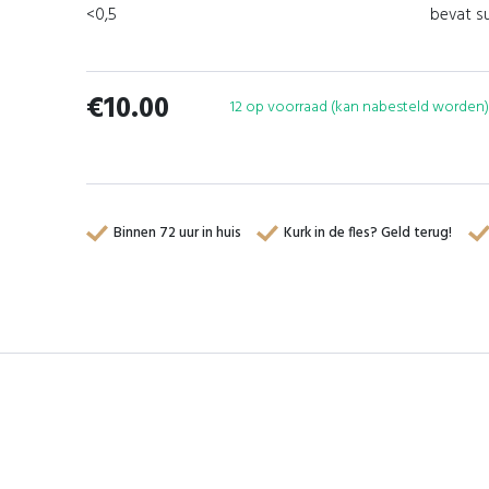
<0,5
bevat su
€
10.00
12 op voorraad (kan nabesteld worden)
Binnen 72 uur in huis
Kurk in de fles? Geld terug!