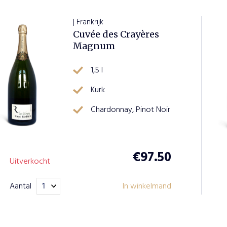
PLAATS BESTELLING
VERDER
| Frankrijk
WINKELEN
Cuvée des Crayères
Magnum
1,5 l
Kurk
Chardonnay, Pinot Noir
€
97.50
Uitverkocht
Aantal
In winkelmand