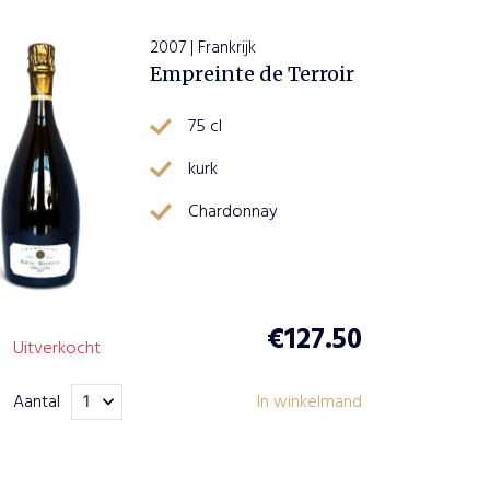
2007 | Frankrijk
Empreinte de Terroir
75 cl
kurk
Chardonnay
€
127.50
Uitverkocht
Aantal
In winkelmand