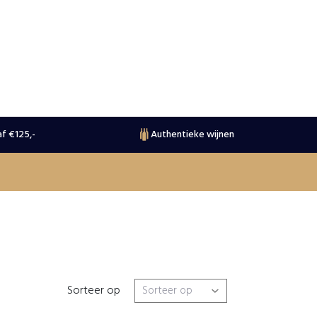
f €125,-
Authentieke wijnen
Sorteer op