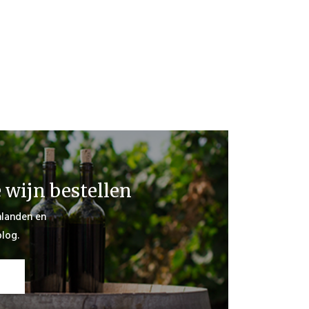
e wijn bestellen
jnlanden en
log.