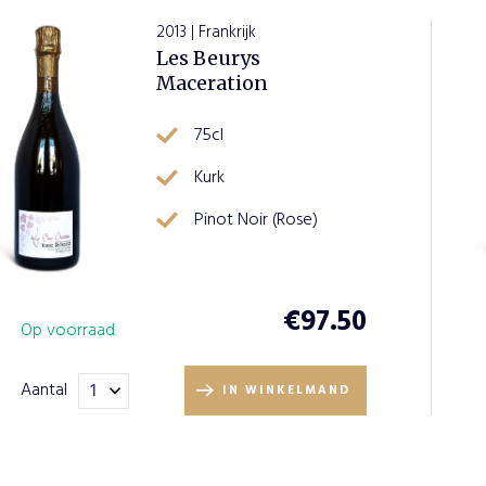
2013 | Frankrijk
Les Beurys
Maceration
75cl
Kurk
Pinot Noir (Rose)
€
97.50
Op voorraad
Aantal
IN WINKELMAND