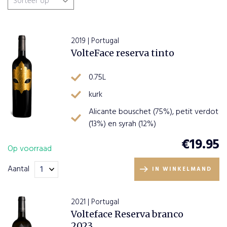
Wijnsoort
2019 | Portugal
VolteFace reserva tinto
Rode wijn
(1)
Wijnhuizen
0.75L
Witte wijn
(1)
Wijnen uit Portugal
(2)
Wijn en Spijs
kurk
Wine of Change
(2)
Alicante bouschet (75%), petit verdot
Landen
(13%) en syrah (12%)
€
19.95
Op voorraad
Portugal
(2)
Regio
Aantal
IN WINKELMAND
Alentejo
(2)
2021 | Portugal
Volteface Reserva branco
2023