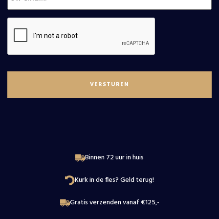
D.O. Monstant
Alle wijnen
Wijnmakers
Douro
Nieuws
Elzas
Over
Beaujolais
Wijnproeverij
Loire
Contact
Binnen 72 uur in huis
Kurk in de fles? Geld terug!
Gratis verzenden vanaf €125,-