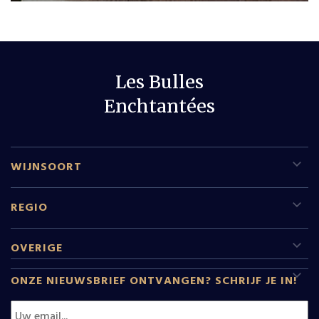
Les Bulles
Enchtantées
WIJNSOORT
Rode wijn
REGIO
Witte wijn
Sud Pfalz
OVERIGE
Mousserende wijn
Leeftijdscheck
Champagne
ONZE NIEUWSBRIEF ONTVANGEN? SCHRIJF JE IN!
Dessertwijn
Wijnen
Rhone
Rose
Relatiegeschenken