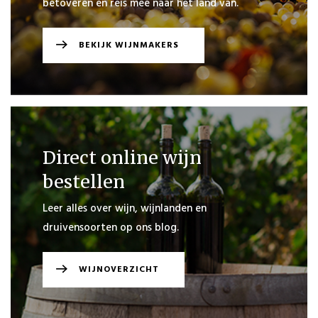
betoveren en reis mee naar het land van.
BEKIJK WIJNMAKERS
PLAATS
BESTELLING
VERDER
WINKELEN
Direct online wijn
bestellen
Leer alles over wijn, wijnlanden en
druivensoorten op ons blog.
WIJNOVERZICHT