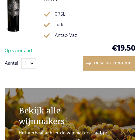
0.75L
kurk
Antao Vaz
€
19.50
Op voorraad
Aantal
IN WINKELMAND
Bekijk alle
wijnmakers
Het verhaal achter de wijnmakers. Laat je